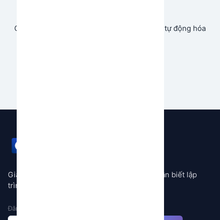
Store
Cùng chia sẻ và tạo doanh thu từ ứng dụng tự động hóa
của bạn.
Bắt đầu ngay
GEMSTORE
Giải pháp tự động hóa mọi quy trình không cần biết lập
trình
Đăng ký nhận thông báo