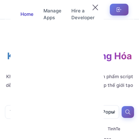
Manage
Hire a
Home
Apps
Developer
Kho Ứng Dụng Tự Động Hóa
Automation
Khám phá hàng nghìn ứng dụng, mẫu và sản phẩm script
dễ tùy chỉnh, do các nhà phát triển đẳng cấp thế giới tạo
ra.
All
All
Popular
All
Youtube
Telegram
TinhTe
Zalo