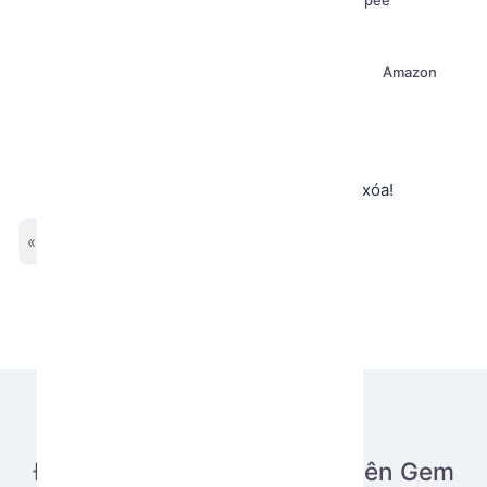
Facebook
Twitter X
Tiktok
Shopee
Hotmail
Instagram
Google
Crawl (Scraping)
Airdrop
Discord
Amazon
Thread
Không tìm thấy app hoặc app đã bị xóa!
« Previous
Next »
Đăng tải ứng dụng của bạn lên Gem