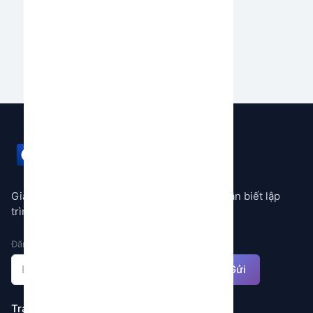
của bạn.
Bắt đầu ngay
GEMSTORE
Giải pháp tự động hóa mọi quy trình không cần biết lập
trình
Đăng ký nhận thông báo
Gửi
Trang