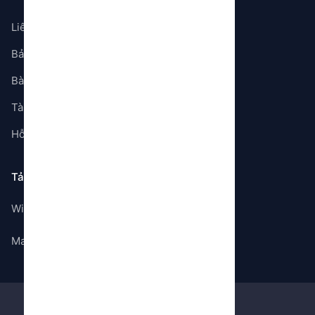
Liên hệ
Bảng giá
Bài viết
Tài liệu
Hỗ trợ
Tải ứng dụng
Windows
Mac OS
©
2026
Gem Store