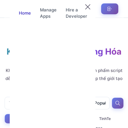
Manage
Hire a
Home
Apps
Developer
Kho Ứng Dụng Tự Động Hóa
Automation
Khám phá hàng nghìn ứng dụng, mẫu và sản phẩm script
dễ tùy chỉnh, do các nhà phát triển đẳng cấp thế giới tạo
ra.
All
All
Popular
Youtube
Zalo
Telegram
TinhTe
All