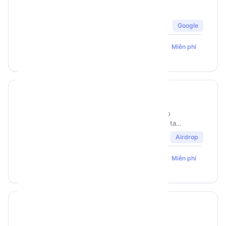
Công cụ tối ưu cho Seo
google
Google
2502
394
5
BigTiger
Miễn phí
banana
Script airdrop auto play và do
tasks của banana - nền tảng tap
to earn tiềm năng với cộng đồng
Airdrop
1211
139
5
khổng lồ đã lên tới 7 triệu user
GemLogin
Miễn phí
Air Xkucoin
Strip auto tap Air