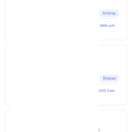
Xkucoin
Airdrop
1002
70
5
Huy Mạnh
Miễn phí
RegShopee - BIGTIGER
Phần mềm tạo tài khoản
Shopee
Shopee
2784
72
5
BigTiger
250,000 Coin
Auto Send Mail Google
Tự động gửi mail hàng loạt tới