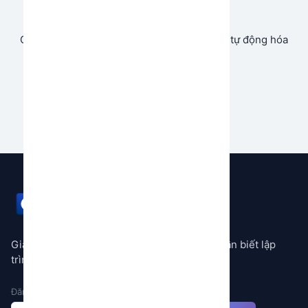
Store
Cùng chia sẻ và tạo doanh thu từ ứng dụng tự động hóa
của bạn.
Bắt đầu ngay
GEMSTORE
Giải pháp tự động hóa mọi quy trình không cần biết lập
trình
Đăng ký nhận thông báo