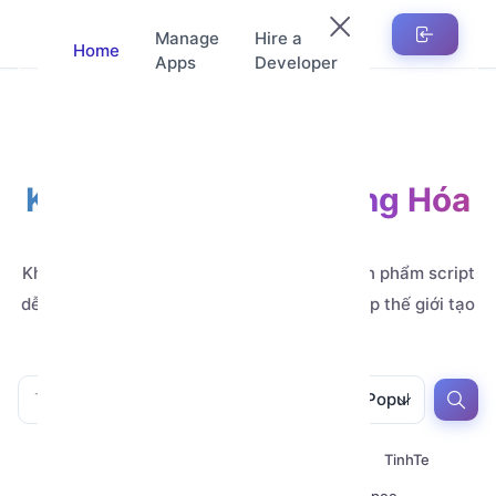
Manage
Hire a
Home
Apps
Developer
Kho Ứng Dụng Tự Động Hóa
Automation
Khám phá hàng nghìn ứng dụng, mẫu và sản phẩm script
dễ tùy chỉnh, do các nhà phát triển đẳng cấp thế giới tạo
ra.
All
All
Popular
All
Youtube
Zalo
Telegram
TinhTe