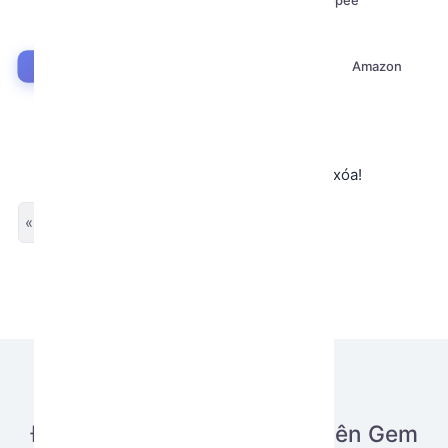
Facebook
Twitter X
Tiktok
Shopee
Hotmail
Instagram
Google
Airdrop
Discord
Amazon
Crawl (Scraping)
Thread
Không tìm thấy app hoặc app đã bị xóa!
« Previous
Next »
Đăng tải ứng dụng của bạn lên Gem