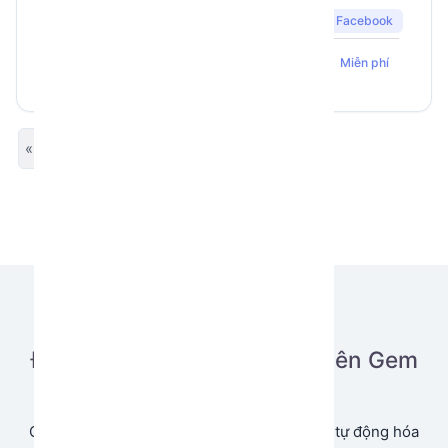
Facebook
234
16
5
GemLogin
Miễn phí
« Previous
Next »
Đăng tải ứng dụng của bạn lên Gem
Store
Cùng chia sẻ và tạo doanh thu từ ứng dụng tự động hóa