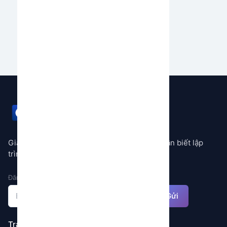
của bạn.
Bắt đầu ngay
GEMSTORE
Giải pháp tự động hóa mọi quy trình không cần biết lập
trình
Đăng ký nhận thông báo
Gửi
Trang