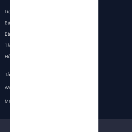
Liên hệ
Bảng giá
Bài viết
Tài liệu
Hỗ trợ
Tải ứng dụng
Windows
Mac OS
©
2026
Gem Store