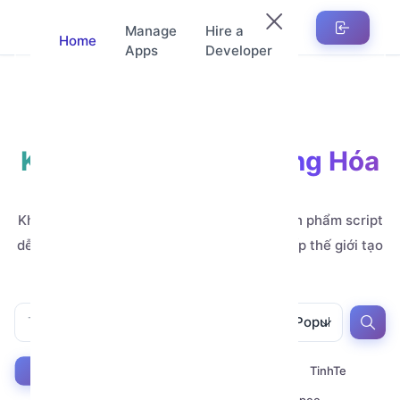
Manage
Hire a
Home
Apps
Developer
Kho Ứng Dụng Tự Động Hóa
Automation
Khám phá hàng nghìn ứng dụng, mẫu và sản phẩm script
dễ tùy chỉnh, do các nhà phát triển đẳng cấp thế giới tạo
ra.
All
All
Popular
Youtube
Zalo
Telegram
TinhTe
All