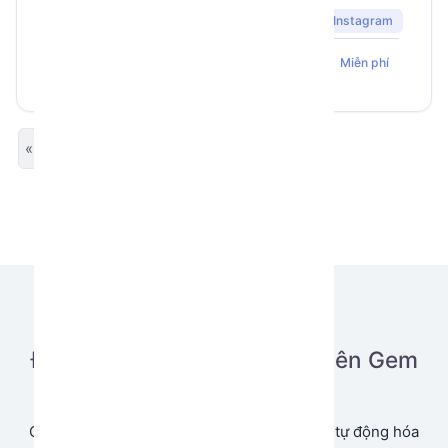
Instagram
737
31
5
Nocode IG X
Miễn phí
« Previous
Next »
Đăng tải ứng dụng của bạn lên Gem
Store
Cùng chia sẻ và tạo doanh thu từ ứng dụng tự động hóa