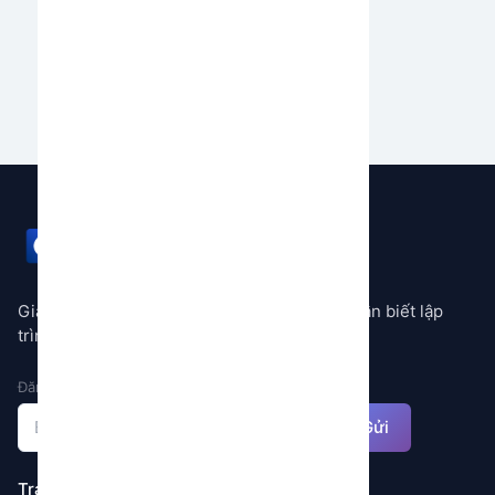
của bạn.
Bắt đầu ngay
GEMSTORE
Giải pháp tự động hóa mọi quy trình không cần biết lập
trình
Đăng ký nhận thông báo
Gửi
Trang