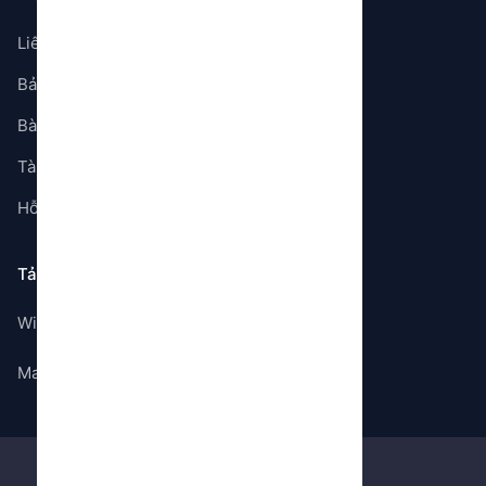
Liên hệ
Bảng giá
Bài viết
Tài liệu
Hỗ trợ
Tải ứng dụng
Windows
Mac OS
©
2026
Gem Store