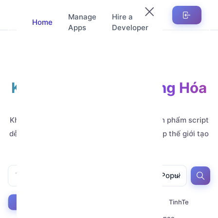
Manage
Hire a
Home
Apps
Developer
Kho Ứng Dụng Tự Động Hóa
Automation
Khám phá hàng nghìn ứng dụng, mẫu và sản phẩm script
dễ tùy chỉnh, do các nhà phát triển đẳng cấp thế giới tạo
ra.
All
All
Popular
Youtube
Zalo
Telegram
TinhTe
All