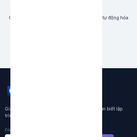
Store
Cùng chia sẻ và tạo doanh thu từ ứng dụng tự động hóa
của bạn.
Bắt đầu ngay
GEMSTORE
Giải pháp tự động hóa mọi quy trình không cần biết lập
trình
Đăng ký nhận thông báo