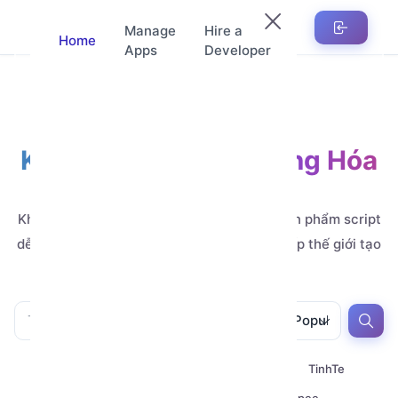
Manage
Hire a
Home
Apps
Developer
Kho Ứng Dụng Tự Động Hóa
Automation
Khám phá hàng nghìn ứng dụng, mẫu và sản phẩm script
dễ tùy chỉnh, do các nhà phát triển đẳng cấp thế giới tạo
ra.
All
All
Popular
All
Youtube
Zalo
Telegram
TinhTe