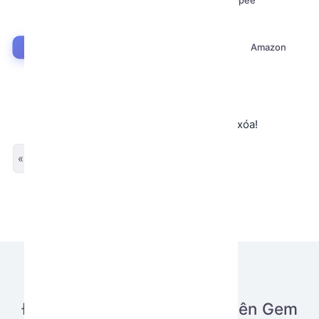
Facebook
Twitter X
Tiktok
Shopee
Hotmail
Instagram
Google
Airdrop
Discord
Amazon
Crawl (Scraping)
Thread
Không tìm thấy app hoặc app đã bị xóa!
« Previous
Next »
Đăng tải ứng dụng của bạn lên Gem