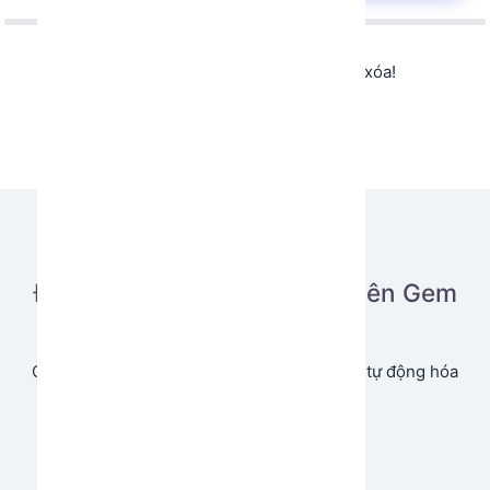
Không tìm thấy app hoặc app đã bị xóa!
Đăng tải ứng dụng của bạn lên Gem
Store
Cùng chia sẻ và tạo doanh thu từ ứng dụng tự động hóa
của bạn.
Bắt đầu ngay