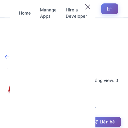
Manage
Hire a
Home
Apps
Developer
Trở lại cửa hàng
Má Bự
★
★
★
★
★
Sản phẩm: 0
Tổng view: 0
Đánh giá trung bình: 5
★
(0)
Ngày tham gia : 19-05-2025
giaitri123pro@gmail.com
Liên hệ