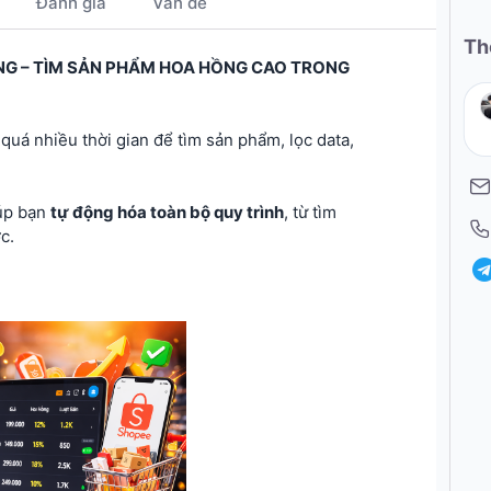
Đánh giá
Vấn đề
Th
NG – TÌM SẢN PHẨM HOA HỒNG CAO TRONG
uá nhiều thời gian để tìm sản phẩm, lọc data,
úp bạn
tự động hóa toàn bộ quy trình
, từ tìm
c.