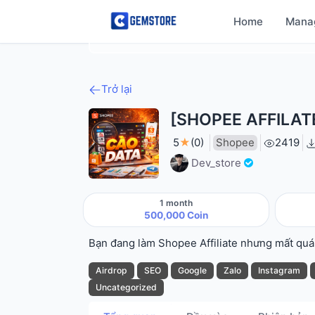
Home
Mana
Trở lại
[SHOPEE AFFILAT
(PRO)
5
★
(0)
Shopee
2419
Dev_store
1 month
500,000 Coin
Bạn đang làm Shopee Affiliate nhưng mất quá n
Airdrop
SEO
Google
Zalo
Instagram
Uncategorized