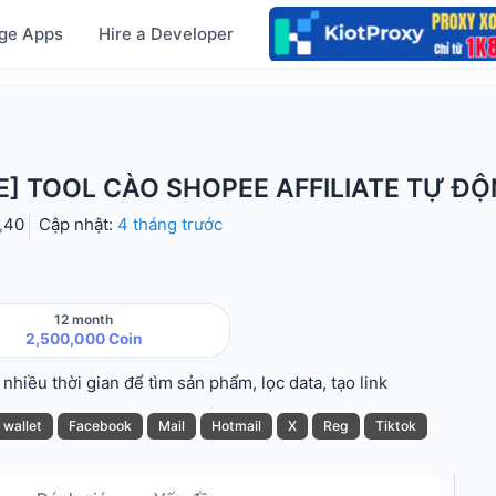
ge Apps
Hire a Developer
E] TOOL CÀO SHOPEE AFFILIATE TỰ Đ
40
Cập nhật:
4 tháng trước
12 month
2,500,000 Coin
hiều thời gian để tìm sản phẩm, lọc data, tạo link
wallet
Facebook
Mail
Hotmail
X
Reg
Tiktok