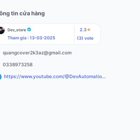
ông tin cửa hàng
2.3
★
Dev_store
Tham gia : 13-03-2025
(3) vote
quangcover2k3az@gmail.com
0338973258
https://www.youtube.com/@DevAutomation-
c9f