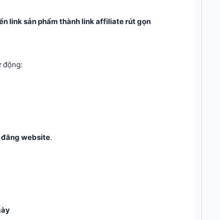
n link sản phẩm thành link affiliate rút gọn
ự động:
c đăng website
.
gày