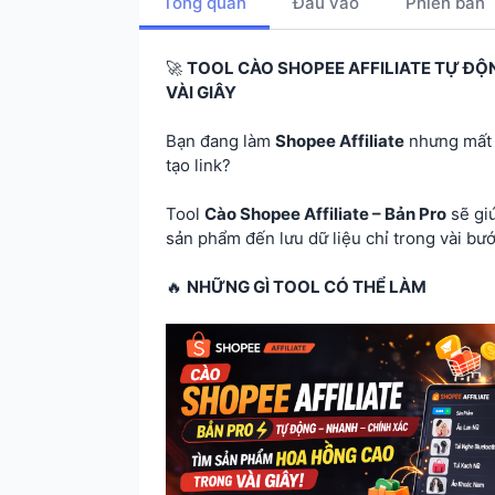
Tổng quan
Đầu vào
Phiên bản
🚀
TOOL CÀO SHOPEE AFFILIATE TỰ ĐỘ
VÀI GIÂY
Bạn đang làm
Shopee Affiliate
nhưng mất q
tạo link?
Tool
Cào Shopee Affiliate – Bản Pro
sẽ gi
sản phẩm đến lưu dữ liệu chỉ trong vài bướ
🔥
NHỮNG GÌ TOOL CÓ THỂ LÀM