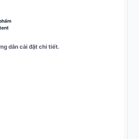
 phẩm
tent
g dẫn cài đặt chi tiết.