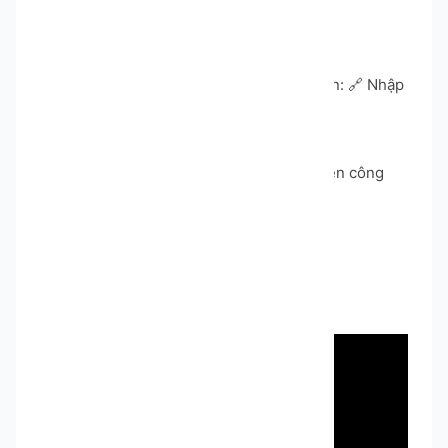
📝
Hướng dẫn sử dụng
1️⃣ Truy cập vào link tải file mẫu hướng dẫn: 🔗 Nhập
link của bạn tại đây:
2️⃣ Cài đặt phần mềm theo hướng dẫn.
3️⃣ Cấu hình các thông số theo yêu cầu
4️⃣ Bắt đầu sử dụng phần mềm để thực hiện công
việc của bạn
5️⃣ ………..
📹 Video demo