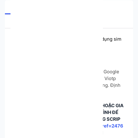
Tổng quan
Đầu vào
Phiên bản
Đánh giá
Vấn đề
Tool Reg Google] - Tool tạo Gmail VN sử dụng sim
Funotp, Viotp, Codesim
🎯 Tính năng
✅ Tính năng 1: Tự động đăng ký tài khoản Google
✅ Tính năng 2: Tích hợp API bên thuê sim Viotp
✅ Tính năng 3: Tự động lưu Mail thành công. Định
dạng - Mail | Pass | SĐT đăng ký
ANH EM MUA GÓI HOẶC NÂNG CẤP GÓI HOẶC GIA
HẠN GÓI HÃY MUA QUA LINK REF CỦA MÌNH ĐỂ
ĐƯỢC NHẬN MÃ GIẢM GIÁ 50% SỬ DỤNG SCRIP
NHA :
https://app.gemlogin.vn/register?ref=2476
CẢM ƠN ANH EM ĐÃ ỦNG HỘ GEMLOGIN