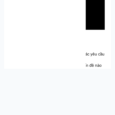
⚠️ Lưu ý
❗ Đảm bảo rằng thiết bị của bạn đáp ứng các yêu cầu
hệ thống tối thiểu.
❗ Liên hệ bộ phận hỗ trợ nếu gặp bất kỳ vấn đề nào
trong quá trình sử dụng.